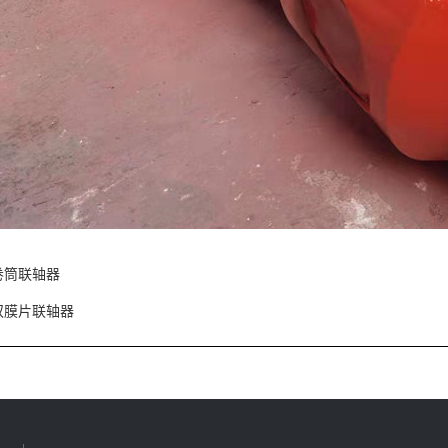
卷筒联轴器
双膜片联轴器