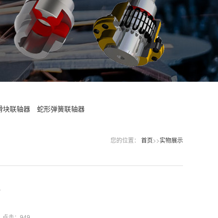
滑块联轴器
蛇形弹簧联轴器
您的位置：
首页
>>
实物展示
点击：949