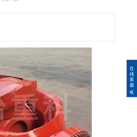
在
线
客
服