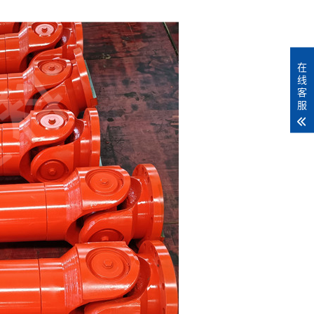
在
线
客
服