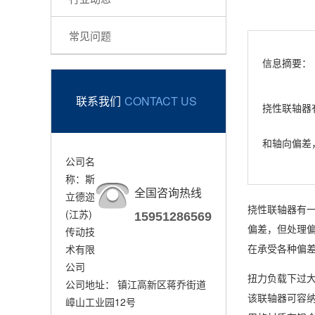
常见问题
信息摘要：
联系我们
CONTACT US
挠性联轴器
和轴向偏差
公司名
称：斯
全国咨询热线
立德迩
挠性联轴器有
(江苏)
15951286569
偏差，但处理
传动技
在承受各种偏
术有限
公司
扭力负载下过
公司地址： 镇江高新区蒋乔街道
该联轴器可容
嶂山工业园12号