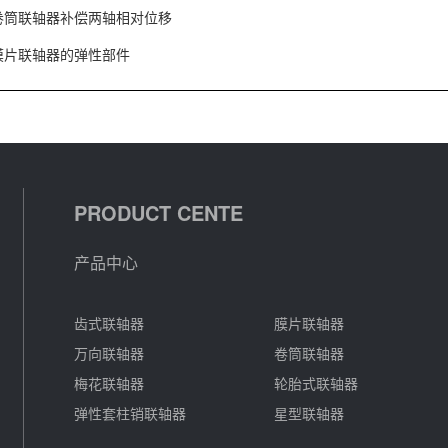
卷筒联轴器补偿两轴相对位移
膜片联轴器的弹性部件
PRODUCT CENTE
产品中心
齿式联轴器
膜片联轴器
万向联轴器
卷筒联轴器
梅花联轴器
轮胎式联轴器
弹性套柱销联轴器
星型联轴器