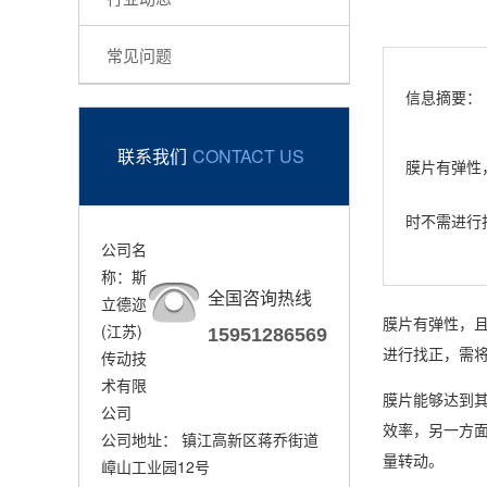
常见问题
信息摘要：
联系我们
CONTACT US
膜片有弹性
时不需进行
公司名
称：斯
全国咨询热线
立德迩
膜片有弹性，
(江苏)
15951286569
进行找正，需
传动技
术有限
膜片能够达到
公司
效率，另一方
公司地址： 镇江高新区蒋乔街道
量转动。
嶂山工业园12号