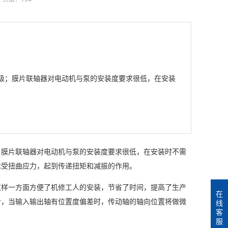
级；
膜片联轴器
对电动机与泵的安装度要求很低，在安装
；
膜片联轴器
对电动机与泵的安装度要求很低，在安装时不需
承受扭曲应力，起到传递扭矩和减振的作用。
这样一方面方便了机修工人的安装，节省了时间，提高了生产
在
合，当输入输出轴有位置度偏差时，传动轴的轴向位置将做微
线
客
服