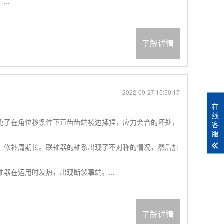
..
了解详情
2022-09-27 15:50:17
在
线
免了在角位移条件下直齿齿端棱边揉捏，应力会合的坏处，
客
服
，修补周期长。联轴器的轴系出现了不对称的情况，然后加
器在运用时发热，出现断裂事端。...
了解详情