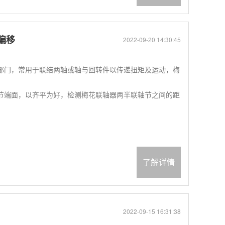
偏移
2022-09-20 14:30:45
部门，常用于联结两轴或轴与回转件以传递扭矩及运动，梅
节端面，以齐平为好，检测梅花联轴器两半联轴节之间的距
了解详情
2022-09-15 16:31:38