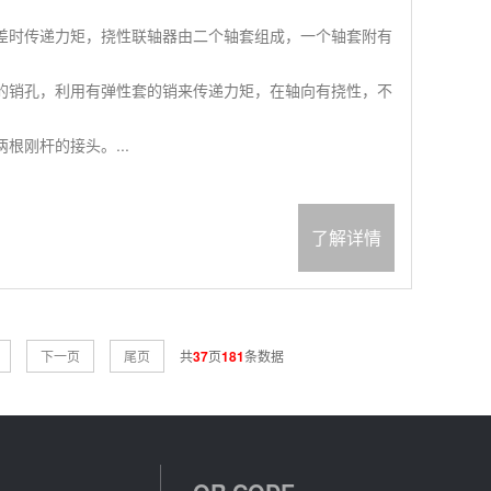
差时传递力矩，挠性联轴器由二个轴套组成，一个轴套附有
的销孔，利用有弹性套的销来传递力矩，在轴向有挠性，不
根刚杆的接头。...
了解详情
下一页
尾页
共
37
页
181
条数据