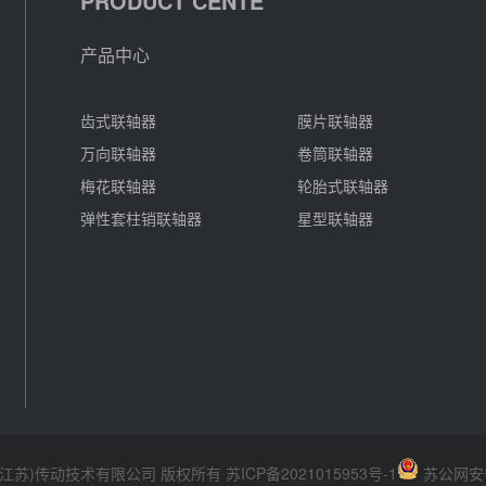
PRODUCT CENTE
产品中心
齿式联轴器
膜片联轴器
万向联轴器
卷筒联轴器
梅花联轴器
轮胎式联轴器
弹性套柱销联轴器
星型联轴器
立德迩(江苏)传动技术有限公司 版权所有
苏ICP备2021015953号-1
苏公网安备 