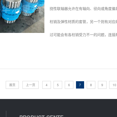
挠性联轴器允许在有轴向、径向或角度偏
柱销及弹性材质的套管，另一个则有对应
过可能会有各柱销受力不一的问题，连接两
首页
上一页
4
5
6
7
8
9
10