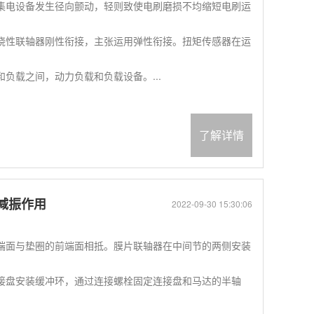
集电设备发生径向颤动，轻则致使电刷磨损不均缩短电刷运
挠性联轴器刚性衔接，主张运用弹性衔接。扭矩传感器在运
负载之间，动力负载和负载设备。...
了解详情
减振作用
2022-09-30 15:30:06
端面与垫圈的前端面相抵。膜片联轴器在中间节的两侧安装
接盘安装缓冲环，通过连接螺栓固定连接盘和马达的半轴